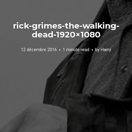
rick-grimes-the-walking-
dead-1920×1080
12 décembre 2016
1 minute read
by
Harry