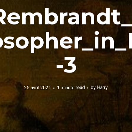
Rembrandt_
osopher_in_
-3
25 avril 2021
1 minute read
by
Harry