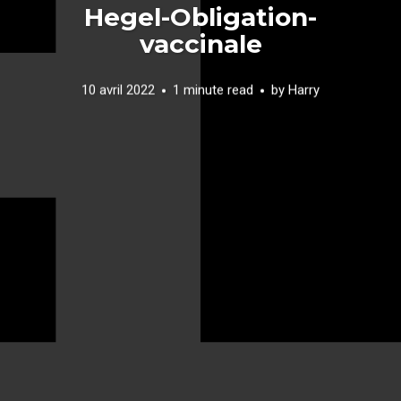
Hegel-Obligation-
vaccinale
10 avril 2022
1 minute read
by
Harry