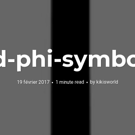
-phi-symbol
19 février 2017
1 minute read
by
kikisworld