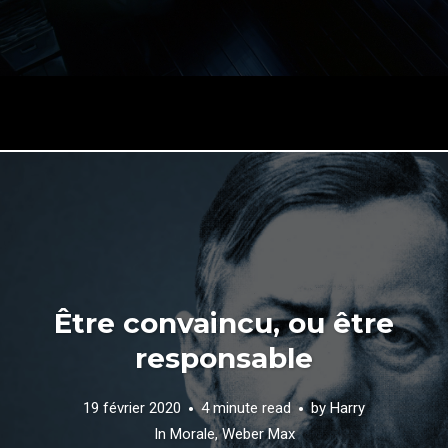
Être convaincu, ou être
responsable
19 février 2020
4 minute read
by
Harry
In
Morale
,
Weber Max