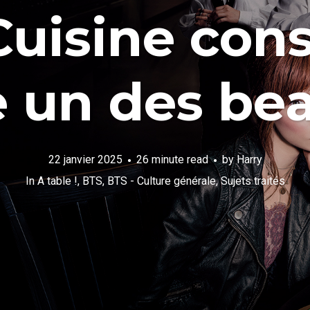
Cuisine con
un des bea
22 janvier 2025
26 minute read
by
Harry
In
A table !
,
BTS
,
BTS - Culture générale
,
Sujets traités