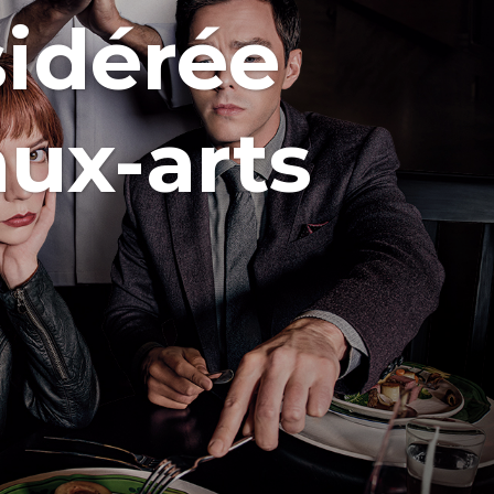
sidérée
ux-arts