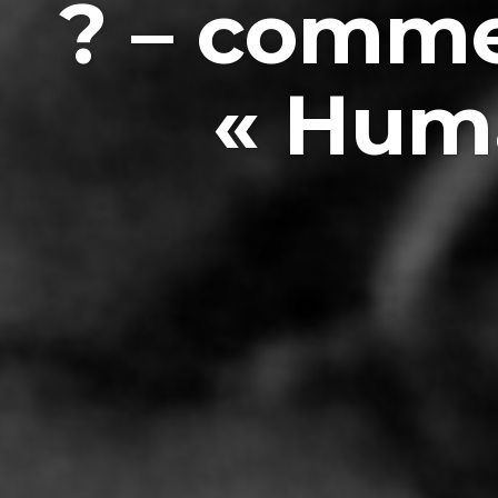
? – comme
« Huma