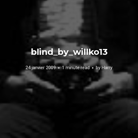
blind_by_willko13
24 janvier 2009
1 minute read
by
Harry