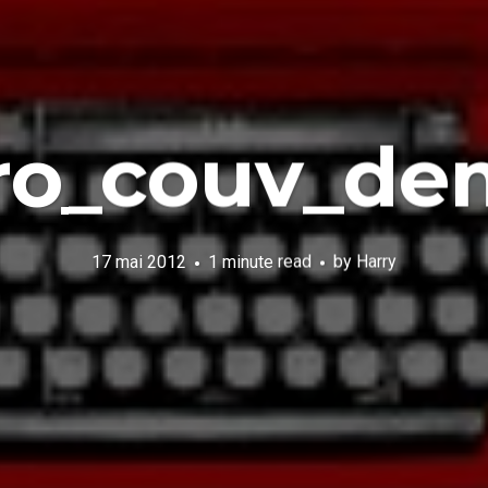
aro_couv_de
17 mai 2012
1 minute read
by
Harry