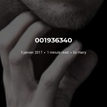
001936340
5 janvier 2017
1 minute read
by
Harry