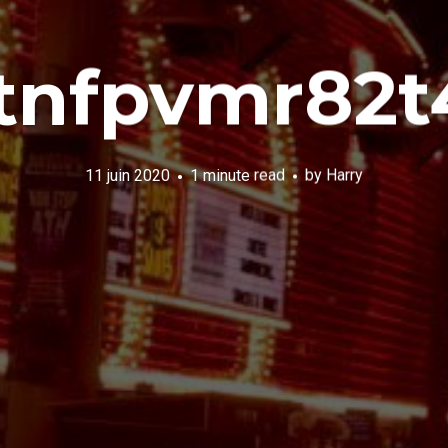
tnfpvmr82t
11 juin 2020
1 minute read
by
Harry