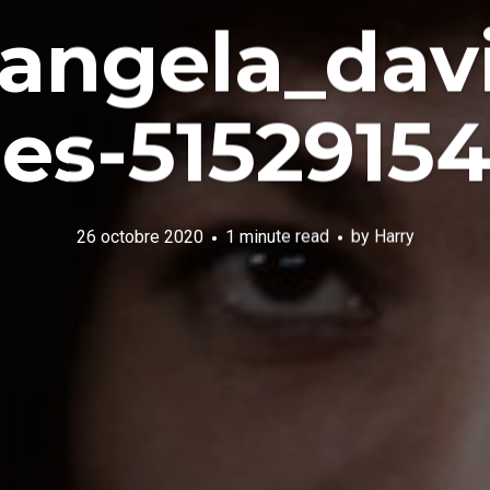
angela_dav
es-5152915
26 octobre 2020
1 minute read
by
Harry