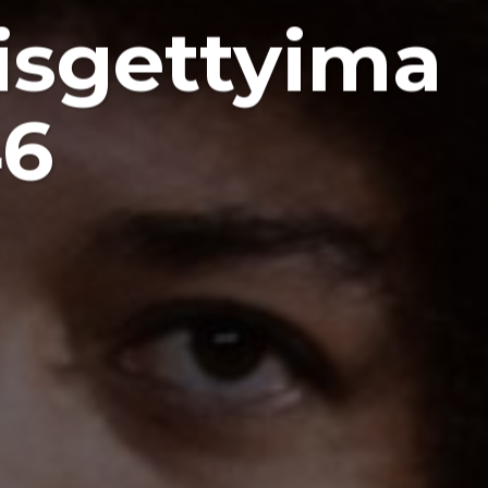
isgettyima
46