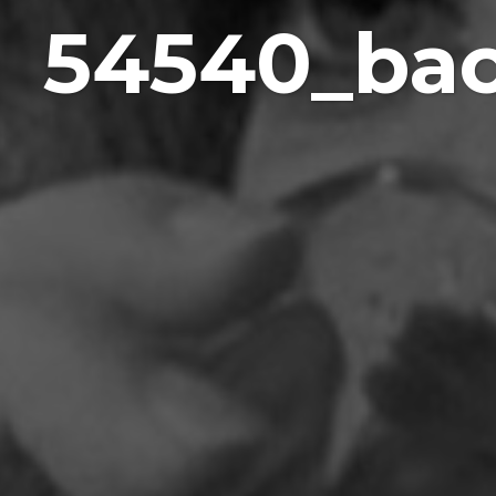
54540_bac