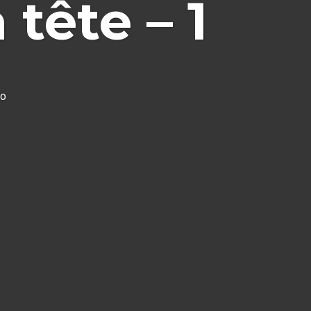
 tête – 1
eo