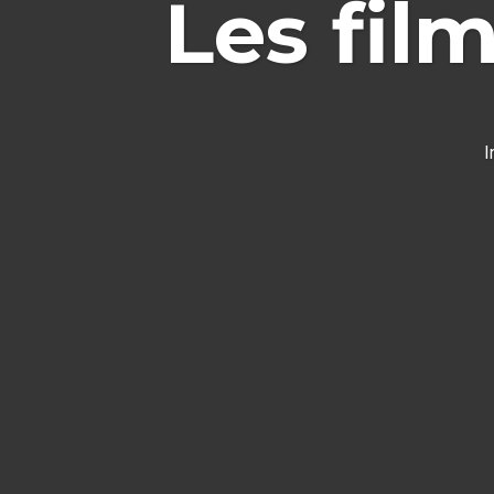
Les film
I