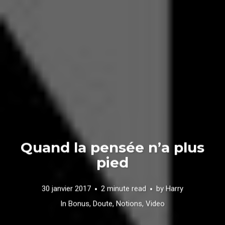
Quand la pensée n’a plus
pied
30 janvier 2017
2 minute read
by
Harry
In
Bonus
,
Doute
,
Notions
,
Video