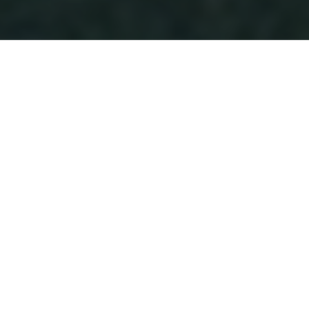
Parce que par ailleurs, pour d’autres publications,
je travaille quelques uns des courts métrages de
Philippe André, je retombe sur ce bref article,
publié il y a presque 10 ans. Et si la musique de
Roger Sanchez a peut-être pris un petit coup de
vieux, le clip, lui, a conservé toute sa puissance
mélancolique, osant mettre en scène le trop plein
du vide amoureux. Il y a un lien entre le percept,
l’affect et le concept. On peut donc regarder des