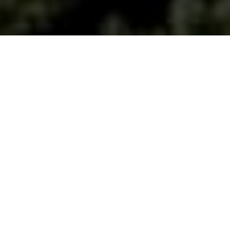
Deux extraits des
Politiques
d’Aristote, au cours
desquels il revient sur la question de l’esclavage.
Bien qu’il distingue l’homme de l’esclave, il est
important d’avoir en tête qu’il ne le conçoit pas
comme esclave « par nature ». L’esclave pourrait
être homme, mais n’est pas en situation de
développer en lui les spécificités humaines.
Aujourd’hui, ces textes ont surtout pour intérêt