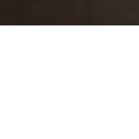
Comme souvent, Marx va au-delà de la simple
analyse. Parce qu’il pratique très volontiers l’ironie,
il met à jour ce qui se tient, larvaire, sous nos
yeux, dans les mécanismes humains de notre bon
vieux monde. Ce qui suit semble être un regard
extrêmement désillusionné sur le monde du
travail. Mais peu à peu, derrière le tableau sombre
des relations entre l’employé et l’entreprise pour