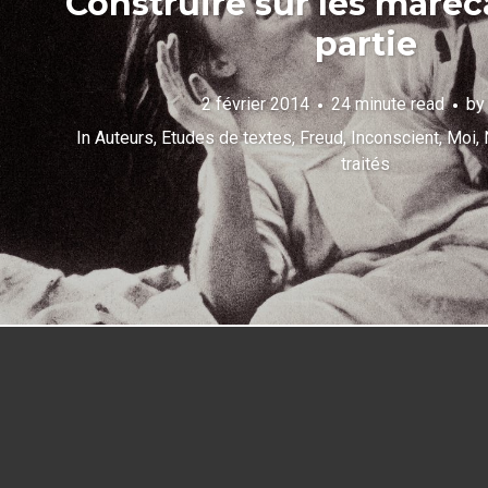
Construire sur les maré
partie
2 février 2014
24 minute read
b
In
Auteurs
,
Etudes de textes
,
Freud
,
Inconscient
,
Moi
,
traités