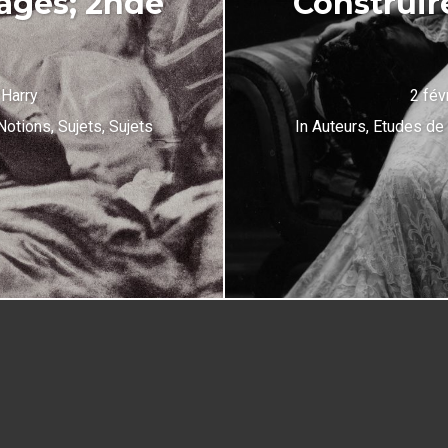
cages; 2nde
Construir
y
Harry
2 fév
Notions
,
Sujets
,
Sujets
In
Auteurs
,
Etudes de 