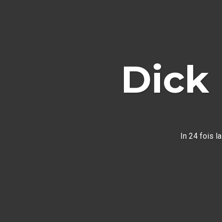
Dick 
In
24 fois l