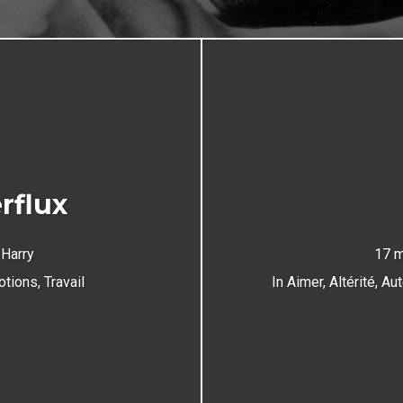
rflux
y
Harry
17 m
otions
,
Travail
In
Aimer
,
Altérité
,
Aut