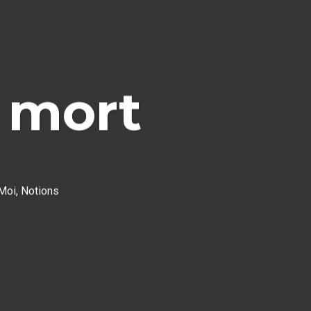
t mort
Moi
,
Notions