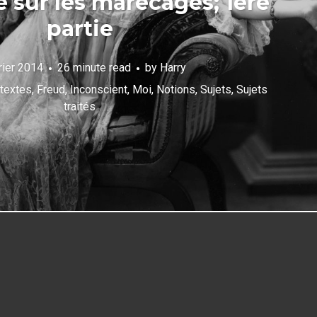
e sur les marécages; 1ère
partie
rier 2014
26 minute read
by
Harry
textes
,
Freud
,
Inconscient
,
Moi
,
Notions
,
Sujets
,
Sujets
traités