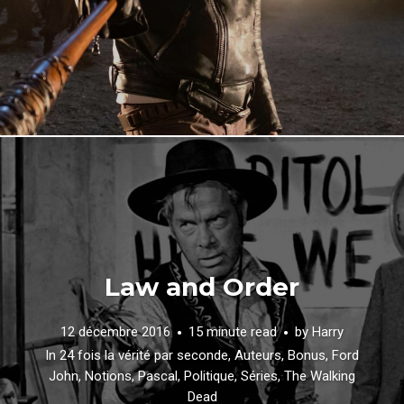
Law and Order
12 décembre 2016
15 minute read
by
Harry
In
24 fois la vérité par seconde
,
Auteurs
,
Bonus
,
Ford
John
,
Notions
,
Pascal
,
Politique
,
Séries
,
The Walking
Dead