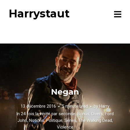
Harrystaut
Negan
13 décembre 2016
5 minute read
by
Harry
In
24 fois la vérité par seconde
,
Bonus
,
Divers
,
Ford
John
,
Notions
,
Politique
,
Séries
,
The Walking Dead
,
Violence