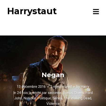
Harrystaut
Negan
13 décembre 2016
5 minute read
by
Harry
In
24 fois la vérité par seconde
,
Bonus
,
Divers
,
Ford
John
,
Notions
,
Politique
,
Séries
,
The Walking Dead
,
Violence