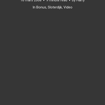
16 mars 2008
9 minute read
by
Harry
In
Bonus
,
Sloterdijk
,
Video