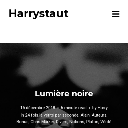
Harrystaut
Lumière noire
15 décembre 2018
6 minute read
by
Harry
In
24 fois la vérité par seconde
,
Alain
,
Auteurs
,
Bonus
,
Chris Marker
,
Divers
,
Notions
,
Platon
,
Vérité