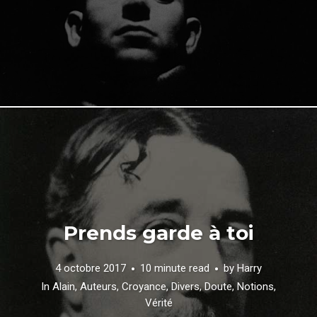
Prends garde à toi
4 octobre 2017
10 minute read
by
Harry
In
Alain
,
Auteurs
,
Croyance
,
Divers
,
Doute
,
Notions
,
Vérité