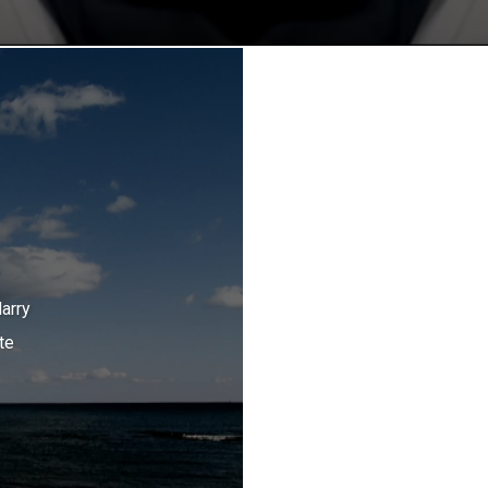
arry
te