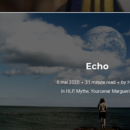
Echo
6 mai 2020
31 minute read
by
H
In
HLP
,
Mythe
,
Yourcenar Margueri