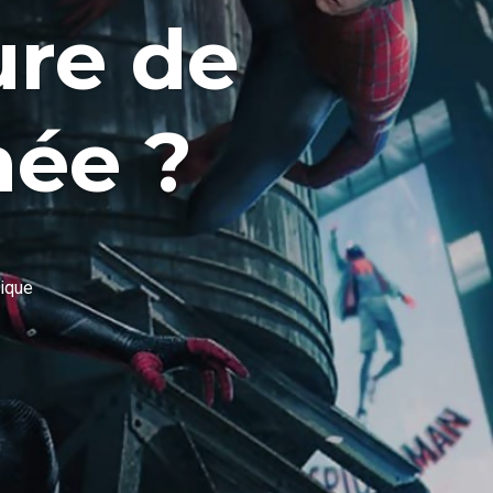
ure de
ée ?
ique