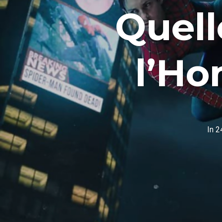
Quell
l’H
In
2