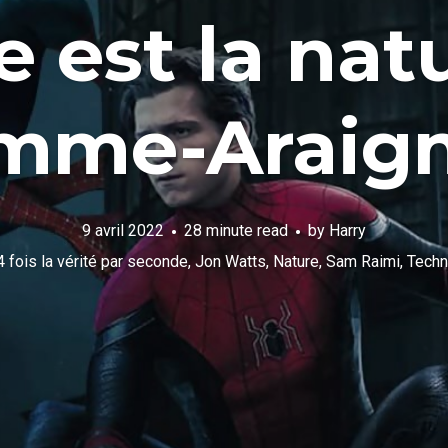
e est la nat
omme-Araign
9 avril 2022
28 minute read
by
Harry
4 fois la vérité par seconde
,
Jon Watts
,
Nature
,
Sam Raimi
,
Techn