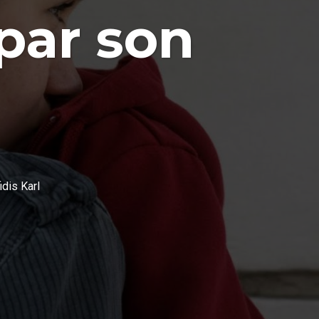
par son
idis Karl