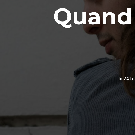
Quand 
In
24 fo