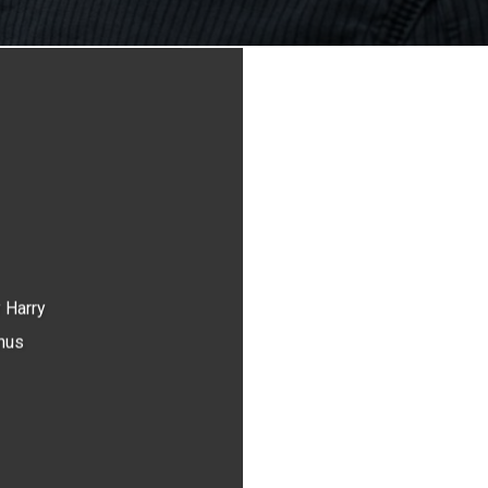
y
Harry
nus