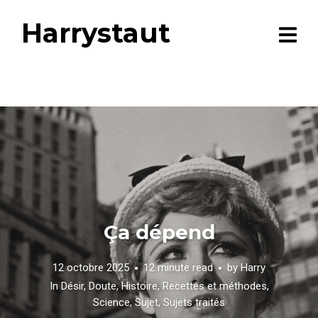
Harrystaut
Ça dépend
12 octobre 2025
12 minute read
by
Harry
In
Désir
,
Doute
,
Histoire
,
Recettes et méthodes
,
Science
,
Sujet
,
Sujets traités