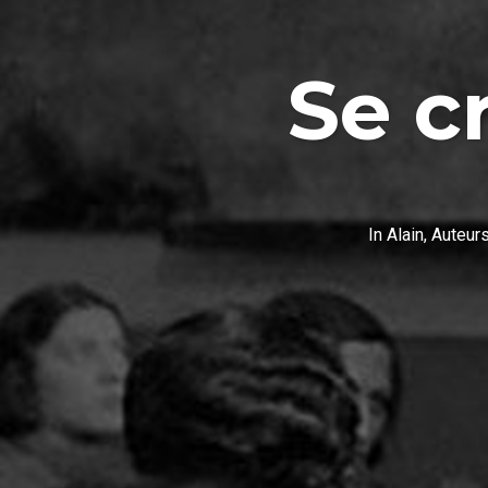
Se c
In
Alain
,
Auteur