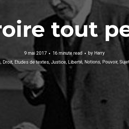
roire tout p
9 mai 2017
16 minute read
by
Harry
s
,
Droit
,
Etudes de textes
,
Justice
,
Liberté
,
Notions
,
Pouvoir
,
Suje