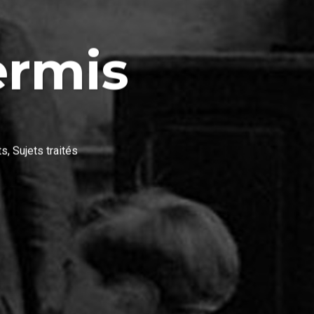
ermis
ts
,
Sujets traités