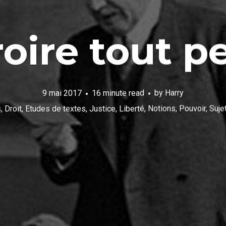
roire tout p
9 mai 2017
16 minute read
by
Harry
s
,
Droit
,
Etudes de textes
,
Justice
,
Liberté
,
Notions
,
Pouvoir
,
Suje