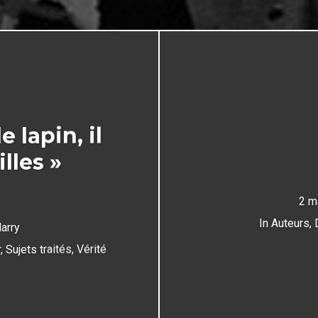
lapin, il
illes »
2 m
In
Auteurs
,
arry
r
,
Sujets traités
,
Vérité