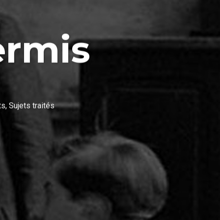
ermis
ts
,
Sujets traités