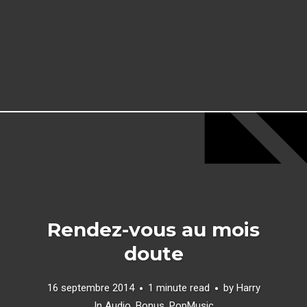
Rendez-vous au mois
doute
16 septembre 2014
1 minute read
by
Harry
In
Audio
,
Bonus
,
PopMusic