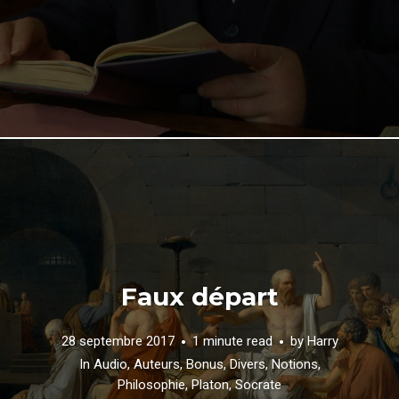
Faux départ
28 septembre 2017
1 minute read
by
Harry
In
Audio
,
Auteurs
,
Bonus
,
Divers
,
Notions
,
Philosophie
,
Platon
,
Socrate