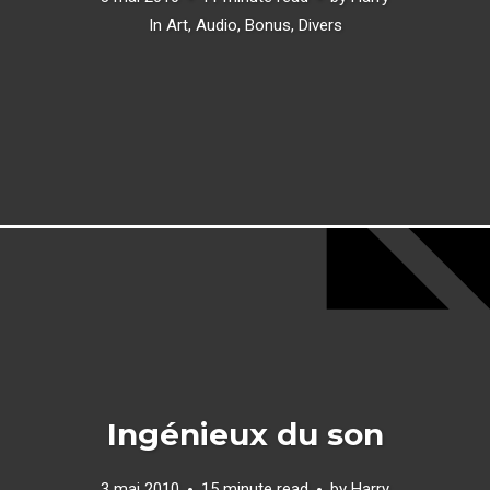
In
Art
,
Audio
,
Bonus
,
Divers
Ingénieux du son
3 mai 2010
15 minute read
by
Harry