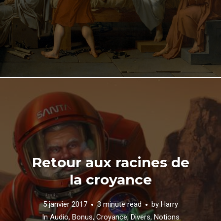
Retour aux racines de
la croyance
5 janvier 2017
3 minute read
by
Harry
In
Audio
,
Bonus
,
Croyance
,
Divers
,
Notions