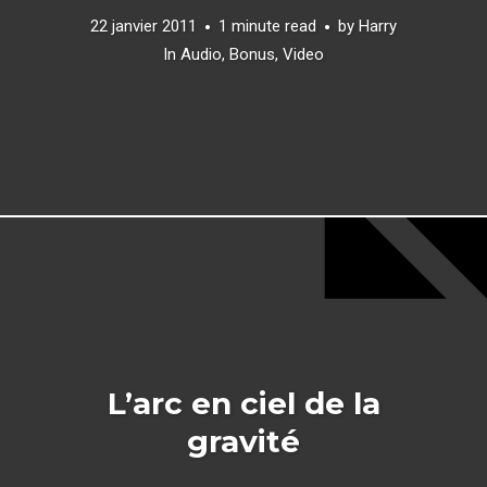
22 janvier 2011
1 minute read
by
Harry
In
Audio
,
Bonus
,
Video
L’arc en ciel de la
gravité