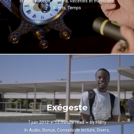
In
Audio
,
Bonus
,
Notions
,
Recettes et méthodes
,
Sujets
,
Temps
Exégeste
7 juin 2012
13 minute read
by
Harry
In
Audio
,
Bonus
,
Conseils de lecture
,
Divers
,