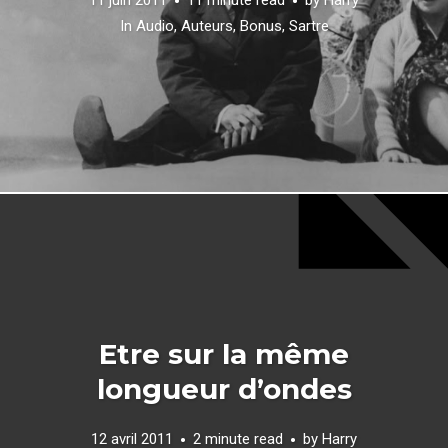
11 juin 2011
11 minute read
by
Harry
In
Audio
,
Auteurs
,
Bonus
,
Sartre
Etre sur la même
longueur d’ondes
12 avril 2011
2 minute read
by
Harry