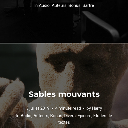
In
Audio
,
Auteurs
,
Bonus
,
Sartre
Sables mouvants
3 juillet 2019
4 minute read
by
Harry
In
Audio
,
Auteurs
,
Bonus
,
Divers
,
Epicure
,
Etudes de
textes