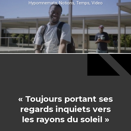
Hypomnemata
,
Notions
,
Temps
,
Video
« Toujours portant ses
regards inquiets vers
les rayons du soleil »