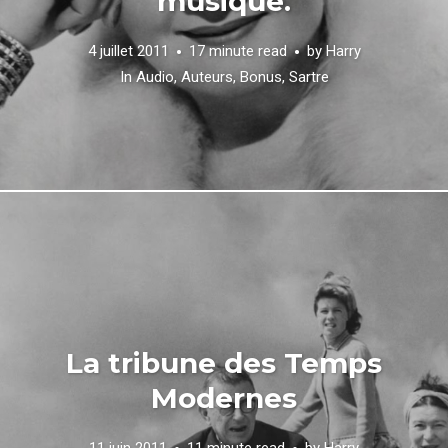
musique.
4 juillet 2011
17 minute read
by
Harry
In
Audio
,
Auteurs
,
Bonus
,
Sartre
La tribune des Temps
Modernes