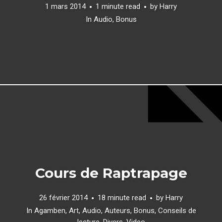
1 mars 2014
1 minute read
by
Harry
In
Audio
,
Bonus
Cours de Raptrapage
26 février 2014
18 minute read
by
Harry
In
Agamben
,
Art
,
Audio
,
Auteurs
,
Bonus
,
Conseils de