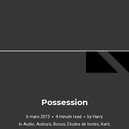
Possession
6 mars 2013
4 minute read
by
Harry
In
Audio
,
Auteurs
,
Bonus
,
Etudes de textes
,
Kant
,