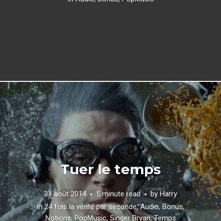
Tuer le temps
31 août 2014
5 minute read
by
Harry
In
24 fois la vérité par seconde
,
Audio
,
Bonus
,
Notions
,
PopMusic
,
Singer Bryan
,
Temps