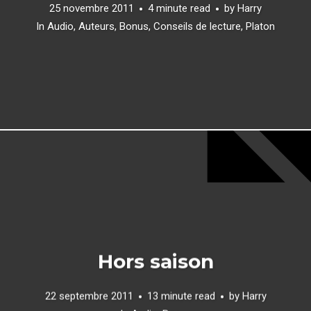
25 novembre 2011
4 minute read
by
Harry
In
Audio
,
Auteurs
,
Bonus
,
Conseils de lecture
,
Platon
Hors saison
22 septembre 2011
13 minute read
by
Harry