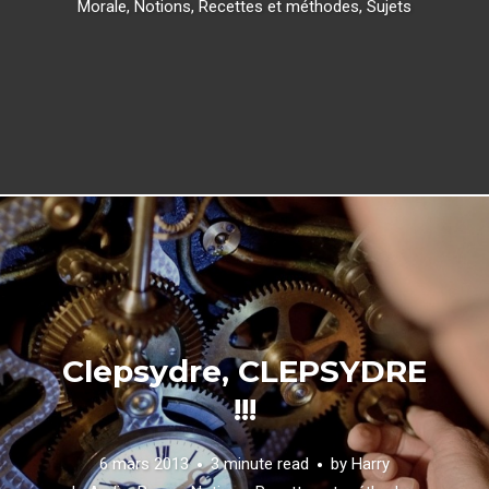
Morale
,
Notions
,
Recettes et méthodes
,
Sujets
Clepsydre, CLEPSYDRE
!!!
6 mars 2013
3 minute read
by
Harry