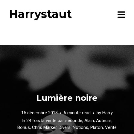
Harrystaut
Lumière noire
15 décembre 2018
6 minute read
by
Harry
In
24 fois la vérité par seconde
,
Alain
,
Auteurs
,
Bonus
,
Chris Marker
,
Divers
,
Notions
,
Platon
,
Vérité